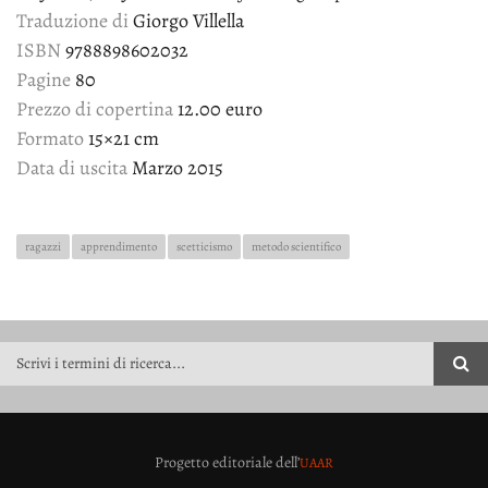
Traduzione di
Giorgo Villella
ISBN
9788898602032
Pagine
80
Prezzo di copertina
12.00 euro
Formato
15×21 cm
Data di uscita
Marzo 2015
ragazzi
apprendimento
scetticismo
metodo scientifico
FORM DI RICERCA
Progetto editoriale dell’
UAAR