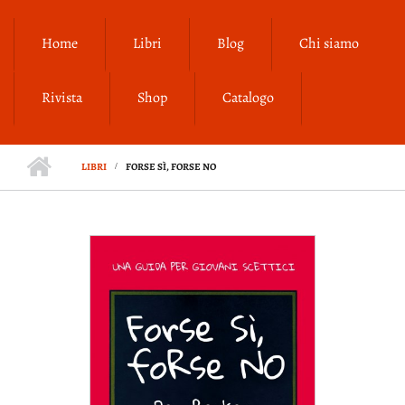
Salta al contenuto principale
Home
Libri
Blog
Chi siamo
Rivista
Shop
Catalogo
LIBRI
FORSE SÌ, FORSE NO