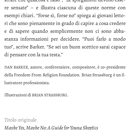
re sen­sa­te” – e il­lu­stra cia­scu­na di que­ste nor­me con
esem­pi chia­ri. “For­se sì, for­se no” spie­ga ai gio­va­ni let­to­
ri che so­no pie­na­men­te in gra­do di ca­pi­re a co­sa cre­de­re
e di sa­pe­re quan­do sem­pli­ce­men­te non ci so­no ab­ba­
stan­za in­for­ma­zio­ni per de­ci­de­re. “Puoi far­lo a mo­do
tuo”, scri­ve Bar­ker. “Se sei un buon scet­ti­co sa­rai ca­pa­ce
di pen­sa­re con la tua te­sta.”
, au­to­re, con­fe­ren­zie­re, com­po­si­to­re, è co-pre­si­den­te
DAN
BAR­KER
del­la Free­dom From Re­li­gion Foun­da­tion. Brian Stras­sburg è un il­
lu­stra­to­re pro­fes­sio­ni­sta.
Il­lu­stra­zio­ni di
.
BRIAN
STRAS­SBURG
Titolo originale
Maybe Yes, Maybe No: A Guide for Young Skeptics