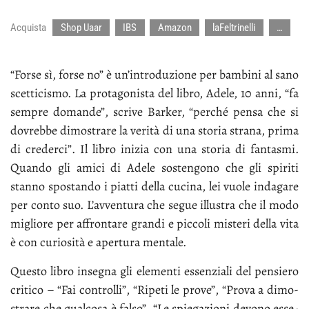
Acquista
Shop Uaar
IBS
Amazon
laFeltrinelli
…
“For­se sì, for­se no” è un’in­tro­du­zio­ne per bam­bi­ni al sa­no
scet­ti­ci­smo. La pro­ta­go­ni­sta del li­bro, Ade­le, 10 an­ni, “fa
sem­pre do­man­de”, scri­ve Bar­ker, “per­ché pen­sa che si
do­vreb­be di­mo­stra­re la ve­ri­tà di una sto­ria stra­na, pri­ma
di cre­der­ci”. Il li­bro ini­zia con una sto­ria di fan­ta­smi.
Quan­do gli ami­ci di Ade­le so­sten­go­no che gli spi­ri­ti
stan­no spo­stan­do i piat­ti del­la cu­ci­na, lei vuo­le in­da­ga­re
per con­to suo. L’av­ven­tu­ra che se­gue il­lu­stra che il mo­do
mi­glio­re per af­fron­ta­re gran­di e pic­co­li mi­ste­ri del­la vi­ta
è con cu­rio­si­tà e aper­tu­ra men­ta­le.
Que­sto li­bro in­se­gna gli ele­men­ti es­sen­zia­li del pen­sie­ro
cri­ti­co – “Fai con­trol­li”, “Ri­pe­ti le pro­ve”, “Pro­va a di­mo­
stra­re che qual­co­sa è fal­so”, “Le spie­ga­zio­ni de­vo­no es­se­