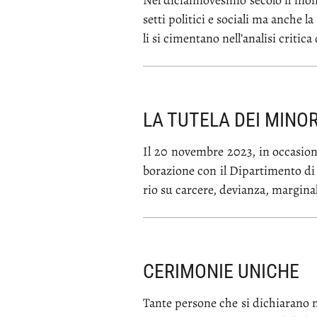
Nel di­cian­no­ve­si­mo se­co­lo il mo
set­ti po­li­ti­ci e so­cia­li ma an­che la
li si ci­men­ta­no nel­l’a­na­li­si cri­ti­c
LA TUTELA DEI MINOR
Il 20 no­vem­bre 2023, in oc­ca­sio­ne d
bo­ra­zio­ne con il Di­par­ti­men­to di S
rio su car­ce­re, de­vian­za, mar­gi­na­l
CERIMONIE UNICHE
Tan­te per­so­ne che si di­chia­ra­no no