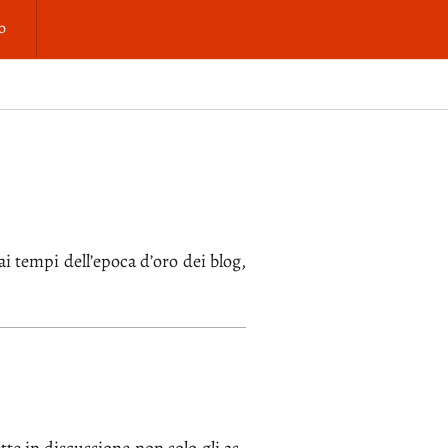
o
 ai tem­pi del­l’e­po­ca d’o­ro dei blog,