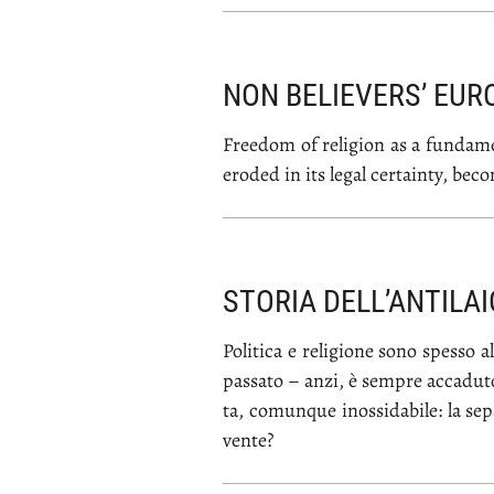
NON BELIEVERS’ EUR
Free­dom of re­li­gion as a fun­da­men
ero­ded in its le­gal cer­tain­ty, be­c
STORIA DELL’ANTILAI
Po­li­ti­ca e re­li­gio­ne so­no spes­s
pas­sa­to – an­zi, è sem­pre ac­ca­du­to
ta, co­mun­que inos­si­da­bi­le: la se­p
ven­te?