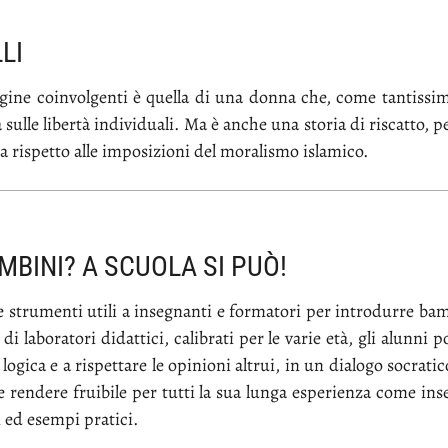
LI
­gi­ne coin­vol­gen­ti è quel­la di una don­na che, co­me tan­tis­si­m
na sul­le li­ber­tà in­di­vi­dua­li. Ma è an­che una sto­ria di ri­scat­to,
 ri­spet­to al­le im­po­si­zio­ni del mo­ra­li­smo isla­mi­co.
MBINI? A SCUOLA SI PUÒ!
e stru­men­ti uti­li a in­se­gnan­ti e for­ma­to­ri per in­tro­dur­re bam­bi­
i la­bo­ra­to­ri di­dat­ti­ci, ca­li­bra­ti per le va­rie età, gli alun­ni po
 lo­gi­ca e a ri­spet­ta­re le opi­nio­ni al­trui, in un dia­lo­go so­cra­ti­co
 e ren­de­re frui­bi­le per tut­ti la sua lun­ga espe­rien­za co­me in­s
si ed esem­pi pra­ti­ci.