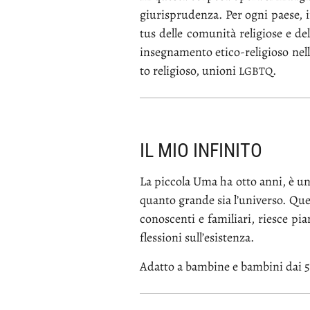
giu­ri­spru­den­za. Per ogni pae­se, in 
tus del­le co­mu­ni­tà re­li­gio­se e del
in­se­gna­men­to eti­co-re­li­gio­so nel­l
to re­li­gio­so, unio­ni
.
LGB­TQ
IL MIO INFINITO
La pic­co­la Uma ha ot­to an­ni, è una
quan­to gran­de sia l’u­ni­ver­so. Que­s
co­no­scen­ti e fa­mi­lia­ri, rie­sce 
fles­sio­ni sul­l’e­si­sten­za.
Adat­to a bam­bi­ne e bam­bi­ni dai 5