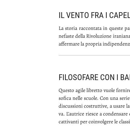
IL VENTO FRA I CAPEL
La sto­ria rac­con­ta­ta in que­ste pa
ne­fa­ste del­la Ri­vo­lu­zio­ne ira­nia­
af­fer­ma­re la pro­pria in­di­pen­den­za
FILOSOFARE CON I BA
Que­sto agi­le li­bret­to vuo­le for­ni­r
so­fi­ca nel­le scuo­le. Con una se­rie d
di­scus­sio­ni co­strut­ti­ve, a usa­re la
va. L’au­tri­ce rie­sce a con­den­sa­re
cat­ti­van­ti per coin­vol­ge­re le clas­