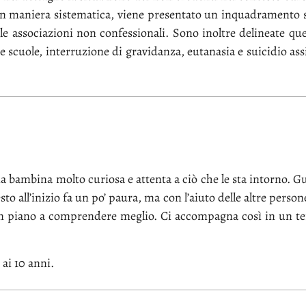
ma­nie­ra si­ste­ma­ti­ca, vie­ne pre­sen­ta­to un in­qua­dra­men­to sto
­le as­so­cia­zio­ni non con­fes­sio­na­li. So­no inol­tre de­li­nea­te que
e scuo­le, in­ter­ru­zio­ne di gra­vi­dan­za, eu­ta­na­sia e sui­ci­dio as­s
 bam­bi­na mol­to cu­rio­sa e at­ten­ta a ciò che le sta in­tor­no. Guar
to al­l’i­ni­zio fa un po’ pau­ra, ma con l’a­iu­to del­le al­tre per­so­
pian pia­no a com­pren­de­re me­glio. Ci ac­com­pa­gna co­sì in un te­
 ai 10 an­ni.