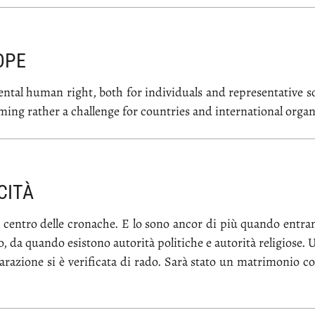
OPE
­tal hu­man right, bo­th for in­di­vi­duals and re­pre­sen­ta­ti­ve s
o­ming ra­ther a chal­len­ge for coun­tries and in­ter­na­tio­nal or­ga­n
CITÀ
o al cen­tro del­le cro­na­che. E lo so­no an­cor di più quan­do en­tra
, da quan­do esi­sto­no au­to­ri­tà po­li­ti­che e au­to­ri­tà re­li­gio­s
a­ra­zio­ne si è ve­ri­fi­ca­ta di ra­do. Sa­rà sta­to un ma­tri­mo­nio c