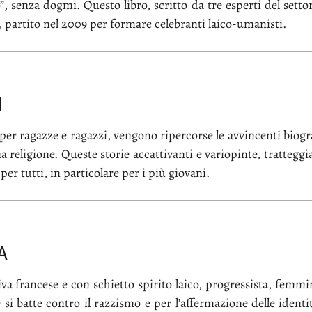
l­to”, sen­za dog­mi. Que­sto li­bro, scrit­to da tre esper­ti del set­to
 par­ti­to nel 2009 per for­ma­re ce­le­bran­ti lai­co-uma­ni­sti.
I
o per ra­gaz­ze e ra­gaz­zi, ven­go­no ri­per­cor­se le av­vin­cen­ti bio­g
re­li­gio­ne. Que­ste sto­rie ac­cat­ti­van­ti e va­rio­pin­te, trat­teg­gi
 per tut­ti, in par­ti­co­la­re per i più gio­va­ni.
A
­va fran­ce­se e con schiet­to spi­ri­to lai­co, pro­gres­si­sta, fem­mi­ni­s
che si bat­te con­tro il raz­zi­smo e per l’af­fer­ma­zio­ne del­le iden­ti­