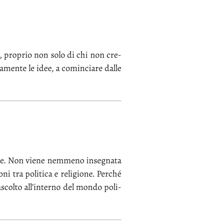
tua­le, pro­prio non so­lo di chi non cre­
a­men­te le idee, a co­min­cia­re dal­le
men­te. Non vie­ne nem­me­no in­se­gna­ta
­ni tra po­li­ti­ca e re­li­gio­ne. Per­ché
 ascol­to al­l’in­ter­no del mon­do po­li­