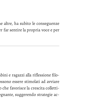
e al­tre, ha su­bi­to le con­se­guen­ze
 per far sen­ti­re la pro­pria vo­ce e per
ni e ra­gaz­zi al­la ri­fles­sio­ne fi­lo­
s­so­no es­se­re sti­mo­la­ti ad av­via­re
 che fa­vo­ri­sce la cre­sci­ta col­let­ti­
e­gnan­te, sug­ge­ren­do stra­te­gie ac­