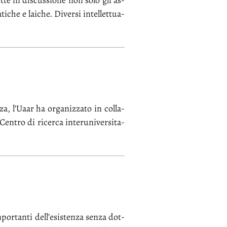
­te in di­scus­sio­ne non so­lo gli as­
­ti­che e lai­che. Di­ver­si in­tel­let­tua­
­za, l’Uaar ha or­ga­niz­za­to in col­la­
en­tro di ri­cer­ca in­te­ru­ni­ver­si­ta­
por­tan­ti del­l’e­si­sten­za sen­za dot­