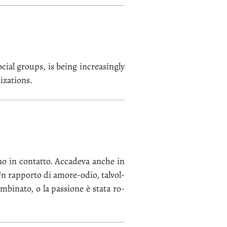
o­cial groups, is being in­crea­sin­gly
i­za­tions.
­no in con­tat­to. Ac­ca­de­va an­che in
e. Un rap­por­to di amo­re-odio, tal­vol­
om­bi­na­to, o la pas­sio­ne è sta­ta ro­