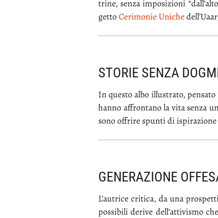
tri­ne, sen­za im­po­si­zio­ni “dal­l’a
get­to
Ce­ri­mo­nie Uni­che
del­l’Uaar,
STORIE SENZA DOGM
In que­sto al­bo il­lu­stra­to, pen­sa­t
han­no af­fron­ta­no la vi­ta sen­za una 
so­no of­fri­re spun­ti di ispi­ra­zio­ne
GENERAZIONE OFFES
L’au­tri­ce cri­ti­ca, da una pro­spet­ti
pos­si­bi­li de­ri­ve del­l’at­ti­vi­smo 