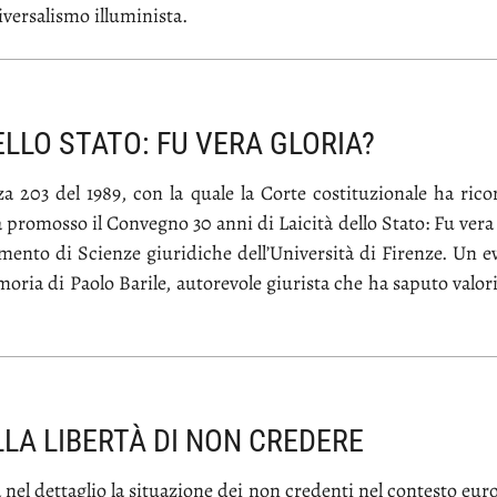
er­sa­li­smo il­lu­mi­ni­sta.
DELLO STATO: FU VERA GLORIA?
­za 203 del 1989, con la qua­le la Cor­te co­sti­tu­zio­na­le ha ri­co­
ha pro­mos­so il Con­ve­gno 30 an­ni di Lai­ci­tà del­lo Sta­to: Fu ve­ra 
­men­to di Scien­ze giu­ri­di­che del­l’U­ni­ver­si­tà di Fi­ren­ze. Un e
o­ria di Pao­lo Ba­ri­le, au­to­re­vo­le giu­ri­sta che ha sa­pu­to va­lo­r
LA LIBERTÀ DI NON CREDERE
 nel det­ta­glio la si­tua­zio­ne dei non cre­den­ti nel con­te­sto eu­ro