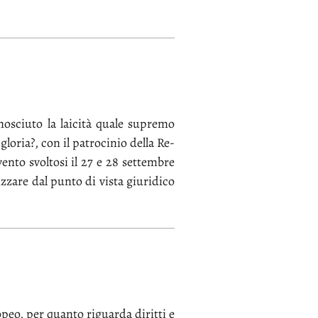
no­sciu­to la lai­ci­tà qua­le su­pre­mo
glo­ria?, con il pa­tro­ci­nio del­la Re­
ven­to svol­to­si il 27 e 28 set­tem­bre
iz­za­re dal pun­to di vi­sta giu­ri­di­co
­peo, per quan­to ri­guar­da di­rit­ti e