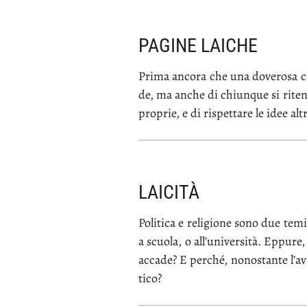
PAGINE LAICHE
Pri­ma an­co­ra che una do­ve­ro­sa ca­ra
de, ma an­che di chiun­que si ri­ten­ga
pro­prie, e di ri­spet­ta­re le idee al­t
LAICITÀ
Po­li­ti­ca e re­li­gio­ne so­no due te­
a scuo­la, o al­l’u­ni­ver­si­tà. Ep­pu­re
ac­ca­de? E per­ché, no­no­stan­te l’a­va
ti­co?