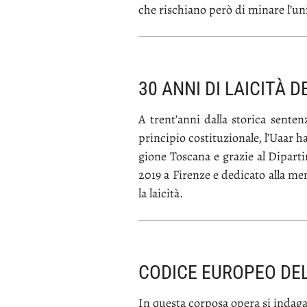
che ri­schia­no pe­rò di mi­na­re l’u­ni­v
30 ANNI DI LAICITÀ 
A tren­t’an­ni dal­la sto­ri­ca sen­ten
prin­ci­pio co­sti­tu­zio­na­le, l’Uaar 
gio­ne To­sca­na e gra­zie al Di­par­ti
2019 a Fi­ren­ze e de­di­ca­to al­la me­m
la lai­ci­tà.
CODICE EUROPEO DEL
In que­sta cor­po­sa ope­ra si in­da­ga