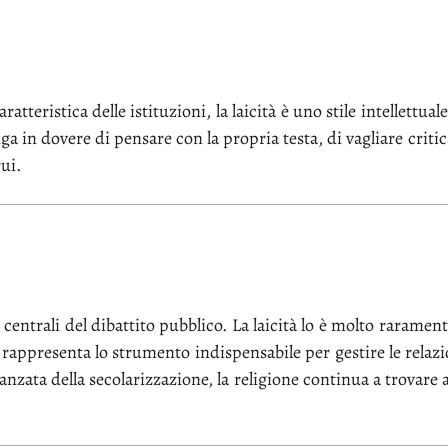
t­te­ri­sti­ca del­le isti­tu­zio­ni, la lai­ci­tà è uno sti­le in­tel­let­
 in do­ve­re di pen­sa­re con la pro­pria te­sta, di va­glia­re cri­ti­c
rui.
mi cen­tra­li del di­bat­ti­to pub­bli­co. La lai­ci­tà lo è mol­to ra­ra­
, rap­pre­sen­ta lo stru­men­to in­di­spen­sa­bi­le per ge­sti­re le re­la­zio
n­za­ta del­la se­co­la­riz­za­zio­ne, la re­li­gio­ne con­ti­nua a tro­va­re