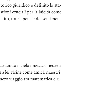
­ri­co giu­ri­di­co e de­fi­ni­to lo sta­
­stio­ni cru­cia­li per la lai­ci­tà co­me
i­sti­to, tu­te­la pe­na­le del sen­ti­men­
­dan­do il cie­lo ini­zia a chie­der­si
ne a lei vi­ci­ne co­me ami­ci, mae­stri,
ne­ro viag­gio tra ma­te­ma­ti­ca e ri­