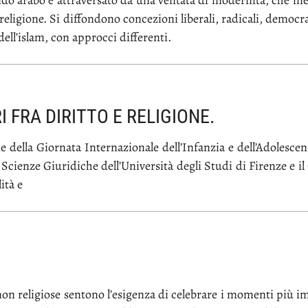
n­do ara­bo è at­tra­ver­sa­to da una ven­ta­ta di mo­der­ni­tà, che met
 re­li­gio­ne. Si dif­fon­do­no con­ce­zio­ni li­be­ra­li, ra­di­ca­li, de­mo­cra
a del­l’i­slam, con ap­proc­ci dif­fe­ren­ti.
I FRA DIRITTO E RELIGIONE.
el­la Gior­na­ta In­ter­na­zio­na­le del­l’In­fan­zia e del­l’A­do­le­scen
cien­ze Giu­ri­di­che del­l’U­ni­ver­si­tà de­gli Stu­di di Fi­ren­ze e il C
i­tà e
n re­li­gio­se sen­to­no l’e­si­gen­za di ce­le­bra­re i mo­men­ti più im­