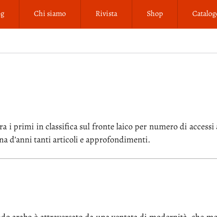
og
Chi siamo
Rivista
Shop
Catalog
a i pri­mi in clas­si­fi­ca sul fron­te lai­co per nu­me­ro di ac­ces­si
a d’an­ni tan­ti ar­ti­co­li e ap­pro­fon­di­men­ti.