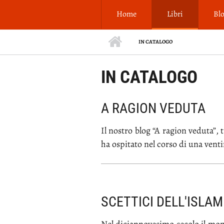
Salta al contenuto principale
Home
Libri
Bl
IN CATALOGO
IN CATALOGO
A RAGION VEDUTA
Il no­stro blog “A ra­gion ve­du­ta”, tr
ha ospi­ta­to nel cor­so di una ven­ti­n
SCETTICI DELL'ISLAM