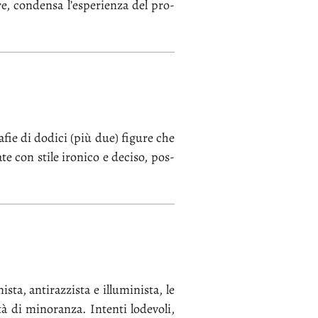
­re, con­den­sa l’e­spe­rien­za del pro­
ra­fie di do­di­ci (più due) fi­gu­re che
a­te con sti­le iro­ni­co e de­ci­so, pos­
ta, an­ti­raz­zi­sta e il­lu­mi­ni­sta, le
tà di mi­no­ran­za. In­ten­ti lo­de­vo­li,