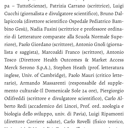
pa – Tut­to­Scien­ze), Pa­tri­zia Car­ra­no (scrit­tri­ce), Lui­gi
Cuc­chi (gior­na­li­sta e di­vul­ga­to­re scien­ti­fi­co), Bru­no Dal­
la­pic­co­la (di­ret­to­re scien­ti­fi­co Ospe­da­le Pe­dia­tri­co Bam­
bi­no Ge­sù), Na­dia Fu­si­ni (scrit­tri­ce e pro­fes­so­re or­di­na­
rio di Let­te­ra­tu­re com­pa­ra­te al­la Scuo­la Nor­ma­le Su­pe­
rio­re), Pao­lo Gior­da­no (scrit­to­re), An­to­nio Gno­li (gior­na­
li­sta e sag­gi­sta), Mar­coal­di Fran­co (scrit­to­re), An­to­nio
To­sco (Di­ret­to­re Heal­th Out­co­mes
&
Mar­ket Ac­cess
Merck Se­ro­no S.p.A.), Ste­phen Hea­th (prof. let­te­ra­tu­ra
in­gle­se, Univ. of Cam­brid­ge), Pao­lo Mau­ri (cri­ti­co let­te­
ra­rio), Ar­man­do Mas­sa­ren­ti (re­spon­sa­bi­le del sup­ple­
men­to cul­tu­ra­le-Il Do­me­ni­ca­le So­le 24 ore), Pier­gior­gio
Odi­fred­di (scrit­to­re e di­vul­ga­to­re scien­ti­fi­co), Car­lo Al­
ber­to Re­di (ac­ca­de­mi­co dei Lin­cei, Prof. ord. zoo­lo­gia e
bio­lo­g­ia del­lo svi­lup­po, univ. di Pa­via), Lui­gi Ri­pa­mon­ti
(di­ret­to­re Cor­rie­re sa­lu­te), Car­lo Ro­vel­li (fi­si­co teo­ri­co,