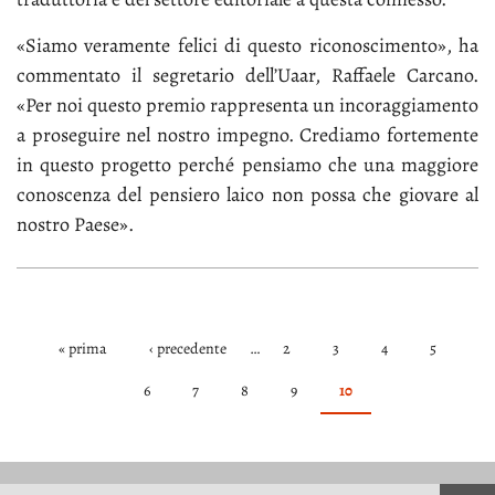
«Sia­mo ve­ra­men­te fe­li­ci di que­sto ri­co­no­sci­men­to», ha
com­men­ta­to il se­gre­ta­rio del­l’Uaar, Raf­fae­le Car­ca­no.
«Per noi que­sto pre­mio rap­pre­sen­ta un in­co­rag­gia­men­to
a pro­se­gui­re nel no­stro im­pe­gno. Cre­dia­mo for­te­men­te
in que­sto pro­get­to per­ché pen­sia­mo che una mag­gio­re
co­no­scen­za del pen­sie­ro lai­co non pos­sa che gio­va­re al
no­stro Pae­se».
« prima
‹ precedente
…
2
3
4
5
PAGINE
6
7
8
9
10