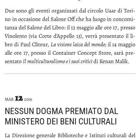
Due so­no gli even­ti or­ga­niz­za­ti dal cir­co­lo Uaar di To­ri­
no in oc­ca­sio­ne del Sa­lo­ne Off che ha luo­go in con­co­mi­
tan­za del Sa­lo­ne del Li­bro: il 13 mag­gio al­le ore 17, pres­so
Vi­no­len­to (via Cor­te d’Ap­pel­lo 13), ver­rà pre­sen­ta­to il li­
bro di Paul Cli­teur,
La vi­sio­ne lai­ca del mon­do;
il 14 mag­gio
al­le ore 17, pres­so il Con­tai­ner Con­cept Sto­re, sa­rà pre­
sen­ta­to
Il mul­ti­cul­tu­ra­li­smo e i suoi cri­ti­ci
di Ke­nan Ma­lik.
12
MAR
2016
NESSUN DOGMA PREMIATO DAL
MINISTERO DEI BENI CULTURALI
La Di­re­zio­ne ge­ne­ra­le Bi­blio­te­che e Isti­tu­ti cul­tu­ra­li del