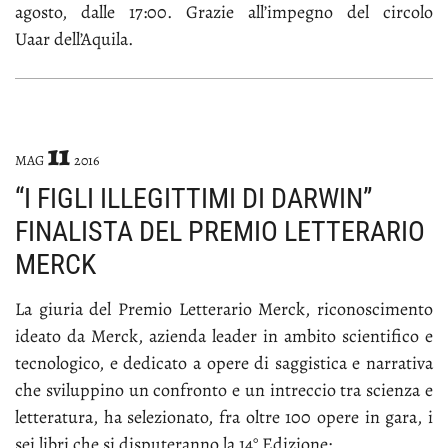
ago­sto, dal­le 17:00. Gra­zie al­l’im­pe­gno del cir­co­lo
Uaar del­l’Aqui­la.
11
MAG
2016
“I FIGLI ILLEGITTIMI DI DARWIN”
FINALISTA DEL PREMIO LETTERARIO
MERCK
La giu­ria del Pre­mio Let­te­ra­rio Merck, ri­co­no­sci­men­to
idea­to da Merck, azien­da lea­der in am­bi­to scien­ti­fi­co e
tec­no­lo­gi­co, e de­di­ca­to a ope­re di sag­gi­sti­ca e nar­ra­ti­va
che svi­lup­pi­no un con­fron­to e un in­trec­cio tra scien­za e
let­te­ra­tu­ra, ha se­le­zio­na­to, fra ol­tre 100 ope­re in ga­ra, i
sei li­bri che si di­spu­te­ran­no la 14° Edi­zio­ne: