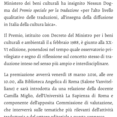
Mi­ni­ste­ro dei be­ni cul­tu­ra­li ha in­si­gni­to Nes­sun Dog­
ma del
Pre­mio spe­cia­le per la tra­du­zio­ne
«per l’al­to li­vel­lo
qua­li­ta­ti­vo del­le tra­du­zio­ni, al­l’in­se­gna del­la dif­fu­sio­ne
in Ita­lia del­la cul­tu­ra lai­ca».
Il Pre­mio, isti­tui­to con De­cre­to del Mi­ni­stro per i be­ni
cul­tu­ra­li e am­bien­ta­li il 4 feb­bra­io 1988, è giun­to al­la
XX­
edi­zio­ne, po­nen­do­si nel tem­po qua­le os­ser­va­to­rio pri­
VI
vi­le­gia­to e se­gno di ri­fles­sio­ne sul con­cet­to stes­so di tra­
du­zio­ne in­te­so nel sen­so più am­pio e in­ter­di­sci­pli­na­re.
La pre­mia­zio­ne av­ver­rà ve­ner­dì 18 mar­zo 2016, al­le ore
10.00, al­la Bi­blio­te­ca An­ge­li­ca di Ro­ma (Sa­lo­ne Van­vi­tel­
lia­no) e sa­rà in­tro­dot­ta da una re­la­zio­ne del­la do­cen­te
Ca­mil­la Mi­glio, del­l’U­ni­ver­si­tà La Sa­pien­za di Ro­ma e
com­po­nen­te del­l’ap­po­si­ta Com­mis­sio­ne di va­lu­ta­zio­ne,
che in­ter­ver­rà sul­le te­ma­ti­che più ri­le­van­ti del­l’at­ti­vi­tà
tra­dut­to­ria e del set­to­re edi­to­ria­le a que­sta con­nes­so.