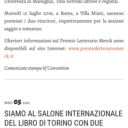
Uni­ver­si­tà di Mar­si­glia), To­ni Ser­vil­lo (at­to­re e re­gi­sta).
Mar­te­dì 12 lu­glio 2016, a Ro­ma, a Vil­la Mia­ni, sa­ran­no
pre­mia­ti i due vin­ci­to­ri, ri­spet­ti­va­men­te per la se­zio­ne
sag­gio e ro­man­zo.
Ul­te­rio­ri in­for­ma­zio­ni sul Pre­mio Let­te­ra­rio Merck so­no
di­spo­ni­bi­li sul si­to In­ter­net:
www.​pre​miol​ette​rari​omer​
ck.​it
Co­mu­ni­ca­to stam­pa hf Con­ven­tion
05
MAG
2016
SIAMO AL SALONE INTERNAZIONALE
DEL LIBRO DI TORINO CON DUE