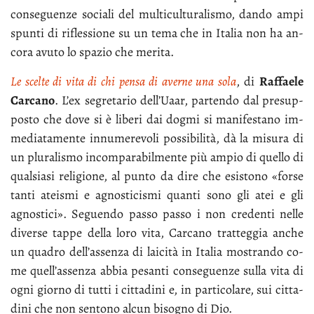
con­se­guen­ze so­cia­li del mul­ti­cul­tu­ra­li­smo, dan­do am­pi
spun­ti di ri­fles­sio­ne su un te­ma che in Ita­lia non ha an­
co­ra avu­to lo spa­zio che me­ri­ta.
Le scel­te di vi­ta di chi pen­sa di aver­ne una so­la
, di
Raf­fae­le
Car­ca­no
. L’ex se­gre­ta­rio del­l’Uaar, par­ten­do dal pre­sup­
po­sto che do­ve si è li­be­ri dai dog­mi si ma­ni­fe­sta­no im­
me­dia­ta­men­te in­nu­me­re­vo­li pos­si­bi­li­tà, dà la mi­su­ra di
un plu­ra­li­smo in­com­pa­ra­bil­men­te più am­pio di quel­lo di
qual­sia­si re­li­gio­ne, al pun­to da di­re che esi­sto­no «for­se
tan­ti atei­smi e agno­sti­ci­smi quan­ti so­no gli atei e gli
agno­sti­ci». Se­guen­do pas­so pas­so i non cre­den­ti nel­le
di­ver­se tap­pe del­la lo­ro vi­ta, Car­ca­no trat­teg­gia an­che
un qua­dro del­l’as­sen­za di lai­ci­tà in Ita­lia mo­stran­do co­
me quel­l’as­sen­za ab­bia pe­san­ti con­se­guen­ze sul­la vi­ta di
ogni gior­no di tut­ti i cit­ta­di­ni e, in par­ti­co­la­re, sui cit­ta­
di­ni che non sen­to­no al­cun bi­so­gno di Dio.