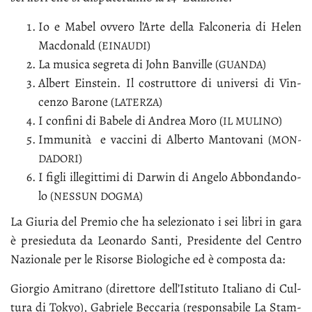
Io e Ma­bel ov­ve­ro l’Ar­te del­la Fal­co­ne­ria di He­len
Mac­do­nald (
)
EI­NAU­DI
La mu­si­ca se­gre­ta di John Ban­vil­le (
)
GUAN­DA
Al­bert Ein­stein. Il co­strut­to­re di uni­ver­si di Vin­
cen­zo Ba­ro­ne (
)
LA­TER­ZA
I con­fi­ni di Ba­be­le di An­drea Mo­ro (
)
IL
MU­LI­NO
Im­mu­ni­tà e vac­ci­ni di Al­ber­to Man­to­va­ni (
MON­
)
DA­DO­RI
I fi­gli il­le­git­ti­mi di Dar­win di An­ge­lo Ab­bon­dan­do­
lo (
)
NES­SUN
DOG­MA
La Giu­ria del Pre­mio che ha se­le­zio­na­to i sei li­bri in ga­ra
è pre­sie­du­ta da Leo­nar­do San­ti, Pre­si­den­te del Cen­tro
Na­zio­na­le per le Ri­sor­se Bio­lo­g­i­che ed è com­po­sta da:
Gior­gio Ami­tra­no (di­ret­to­re del­l’I­sti­tu­to Ita­lia­no di Cul­
tu­ra di To­kyo), Ga­brie­le Bec­ca­ria (re­spon­sa­bi­le La Stam­