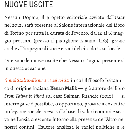
NUOVE USCITE
Nes­sun Dog­ma, il pro­get­to edi­to­ria­le av­via­to dal­l’Uaar
nel 2012, sa­rà pre­sen­te al Sa­lo­ne in­ter­na­zio­na­le del Li­bro
di To­ri­no per tut­ta la du­ra­ta del­l’e­ven­to, dal 12 al 16 mag­
gio pros­si­mi (pres­so il pa­di­glio­ne 2 stand
), gra­zie
L165
an­che al­l’im­pe­gno di so­cie e so­ci del cir­co­lo Uaar lo­ca­le.
Due so­no le nuo­ve usci­te che Nes­sun Dog­ma pre­sen­te­rà
in que­sta oc­ca­sio­ne.
Il mul­ti­cul­tu­ra­li­smo e i suoi cri­ti­ci
in cui il fi­lo­so­fo bri­tan­ni­
co di ori­gi­ne in­dia­na
Ke­nan Ma­lik
— già au­to­re del li­bro
From Fat­wa to Ji­had
sul ca­so Sal­man Ru­sh­die (2010) — si
in­ter­ro­ga se è pos­si­bi­le, o op­por­tu­no, pro­va­re a co­strui­re
un le­ga­me so­cia­le coe­so sul­la ba­se di va­lo­ri co­mu­ni e sca­
va nel­l’an­sia cre­scen­te in­tor­no al­la pre­sen­za del­l’Al­tro nei
no­stri con­fi­ni. L’au­to­re ana­liz­za le ra­di­ci po­li­ti­che e le