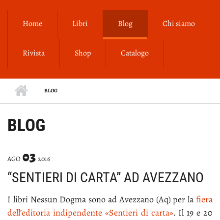
Salta al contenuto principale
Home
Libri
Blog
Chi siamo
Rivista
Shop
Catalogo
BLOG
BLOG
03
AGO
2016
“SENTIERI DI CARTA” AD AVEZZANO
I li­bri Nes­sun Dog­ma so­no ad Avez­za­no (Aq) per la
fie­ra
del­l’e­di­to­ria in­di­pen­den­te «Sen­tie­ri di car­ta»
. Il 19 e 20