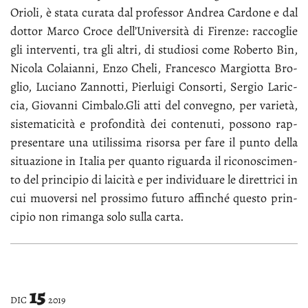
Orio­li, è sta­ta cu­ra­ta dal pro­fes­sor An­drea Car­do­ne e dal
dot­tor Mar­co Cro­ce del­l’U­ni­ver­si­tà di Fi­ren­ze: rac­co­glie
gli in­ter­ven­ti, tra gli al­tri, di stu­dio­si co­me Ro­ber­to Bin,
Ni­co­la Co­la­ian­ni, En­zo Che­li, Fran­ce­sco Mar­giot­ta Bro­
glio, Lu­cia­no Zan­not­ti, Pier­lui­gi Con­sor­ti, Ser­gio La­ric­
cia, Gio­van­ni Cim­ba­lo.Gli at­ti del con­ve­gno, per va­rie­tà,
si­ste­ma­ti­ci­tà e pro­fon­di­tà dei con­te­nu­ti, pos­so­no rap­
pre­sen­ta­re una uti­lis­si­ma ri­sor­sa per fa­re il pun­to del­la
si­tua­zio­ne in Ita­lia per quan­to ri­guar­da il ri­co­no­sci­men­
to del prin­ci­pio di lai­ci­tà e per in­di­vi­dua­re le di­ret­tri­ci in
cui muo­ver­si nel pros­si­mo fu­tu­ro af­fin­ché que­sto prin­
ci­pio non ri­man­ga so­lo sul­la car­ta.
15
DIC
2019