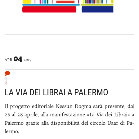
04
APR
2019
0
LA VIA DEI LIBRAI A PALERMO
Il pro­get­to edi­to­ria­le Nes­sun Dog­ma sa­rà pre­sen­te, dal
26 al 28 apri­le, al­la ma­ni­fe­sta­zio­ne «La Via dei Li­brai» a
Pa­ler­mo gra­zie al­la di­spo­ni­bi­li­tà del cir­co­lo Uaar di Pa­
ler­mo.