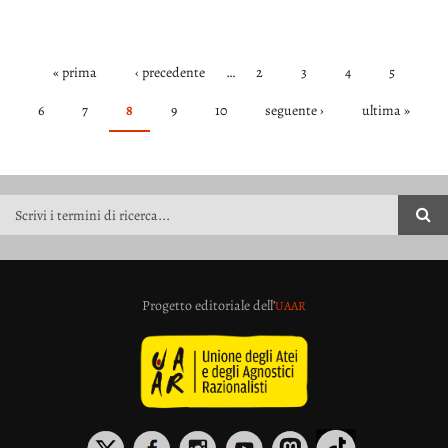
« prima
‹ precedente
…
2
3
4
5
PAGINE
6
7
8
9
10
seguente ›
ultima »
FORM DI RICERCA
Progetto editoriale dell’
UAAR