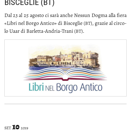
BISCEGLIE (BT)
Dal 23 al 25 ago­sto ci sa­rà an­che Nes­sun Dog­ma al­la fie­ra
«Li­bri nel Bor­go An­ti­co» di Bi­sce­glie (
), gra­zie al cir­co­
BT
lo Uaar di Bar­let­ta-An­dria-Tra­ni (
).
BT
10
SET
2019