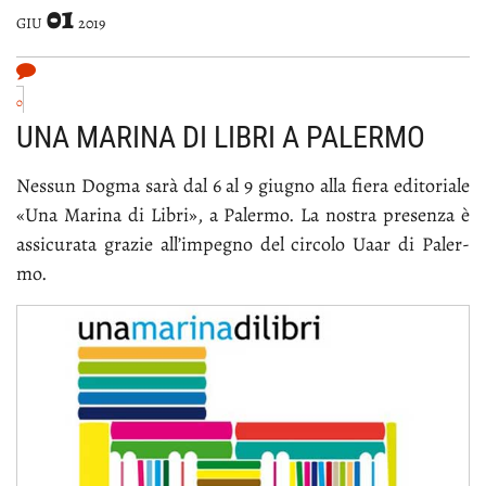
01
GIU
2019
0
UNA MARINA DI LIBRI A PALERMO
Nes­sun Dog­ma sa­rà dal 6 al 9 giu­gno al­la fie­ra edi­to­ria­le
«Una Ma­ri­na di Li­bri», a Pa­ler­mo. La no­stra pre­sen­za è
as­si­cu­ra­ta gra­zie al­l’im­pe­gno del cir­co­lo Uaar di Pa­ler­
mo.