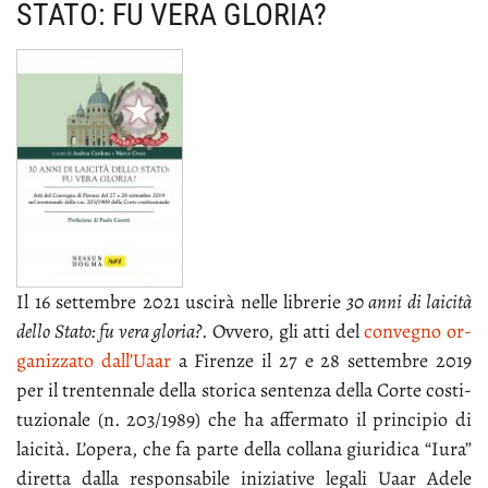
STATO: FU VERA GLORIA?
Il 16 set­tem­bre 2021 usci­rà nel­le li­bre­rie
30 an­ni di lai­ci­tà
del­lo Sta­to: fu ve­ra glo­ria?
. Ov­ve­ro, gli at­ti del
con­ve­gno or­
ga­niz­za­to dal­l’Uaar
a Fi­ren­ze il 27 e 28 set­tem­bre 2019
per il tren­ten­na­le del­la sto­ri­ca sen­ten­za del­la Cor­te co­sti­
tu­zio­na­le (n. 203/1989) che ha af­fer­ma­to il prin­ci­pio di
lai­ci­tà. L’o­pe­ra, che fa par­te del­la col­la­na giu­ri­di­ca “Iu­ra”
di­ret­ta dal­la re­spon­sa­bi­le ini­zia­ti­ve le­ga­li Uaar Ade­le