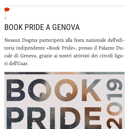
0
BOOK PRIDE A GENOVA
Nes­sun Dog­ma par­te­ci­pe­rà al­la fe­sta na­zio­na­le del­l’e­di­
to­ria in­di­pen­den­te «Book Pri­de», pres­so il Pa­laz­zo Du­
ca­le di Ge­no­va, gra­zie ai no­stri at­ti­vi­sti dei cir­co­li li­gu­
ri del­l’Uaar.