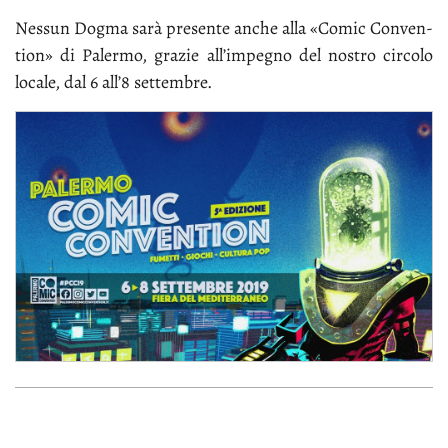
Nes­sun Dog­ma sa­rà pre­sen­te an­che al­la «Co­mic Con­ven­
tion» di Pa­ler­mo, gra­zie al­l’im­pe­gno del no­stro cir­co­lo
lo­ca­le, dal 6 al­l’8 set­tem­bre.