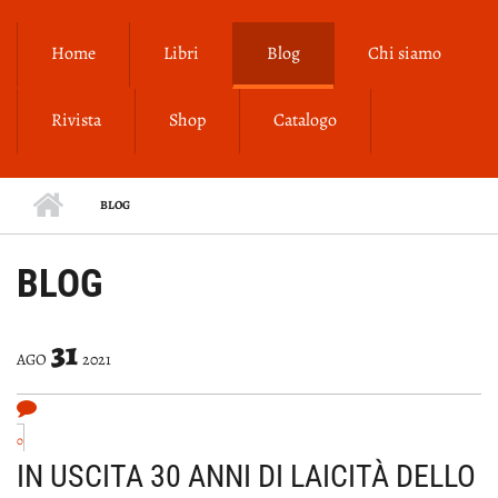
Salta al contenuto principale
Home
Libri
Blog
Chi siamo
Rivista
Shop
Catalogo
BLOG
BLOG
31
AGO
2021
0
IN USCITA 30 ANNI DI LAICITÀ DELLO