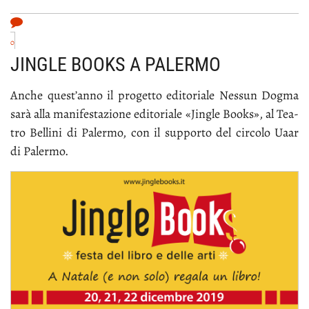
0
JINGLE BOOKS A PALERMO
An­che que­st’an­no il pro­get­to edi­to­ria­le Nes­sun Dog­ma
sa­rà al­la ma­ni­fe­sta­zio­ne edi­to­ria­le «Jin­gle Books», al Tea­
tro Bel­li­ni di Pa­ler­mo, con il sup­por­to del cir­co­lo Uaar
di Pa­ler­mo.