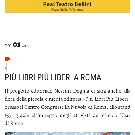
01
DIC
2019
0
PIÙ LIBRI PIÙ LIBERI A ROMA
Il pro­get­to edi­to­ria­le Nes­sun Dog­ma ci sa­rà an­che al­la
fie­ra del­la pic­co­la e me­dia edi­to­ria «Più Li­bri Più Li­be­ri»
pres­so il Cen­tro Con­gres­si La Nu­vo­la di Ro­ma, al­lo stand
, gra­zie al­l’im­pe­gno de­gli at­ti­vi­sti del cir­co­lo Uaar
F53
di Ro­ma.