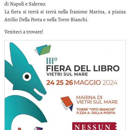
di Na­po­li e Sa­ler­no.
La fie­ra si ter­rà si ter­rà nel­la fra­zio­ne Ma­ri­na, a piaz­za
At­ti­lio Del­la Por­ta e nel­la Tor­re Bian­chi.
Ve­ni­te­ci a tro­va­re!