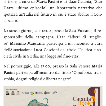
si tie­ne, a cu­ra di
Ma­ria Pa­ci­ni
e di Uaar Ca­ta­nia, “Star
Uaars: ul­ti­mo epi­so­dio”, un la­bo­ra­to­rio nar­ra­ti­vo che
ipo­tiz­za un’I­ta­lia nel fu­tu­ro in cui è sta­to abo­li­to il Con­
cor­da­to.
Lo stes­so gior­no, al­le 12:00 pres­so la Sa­la Vul­ca­no, il re­
spon­sa­bi­le del­la cam­pa­gna Uaar “Li­be­ri di sce­glie­
re”
Mas­si­mo Ma­iu­ra­na
par­te­ci­pa a un in­con­tro a cu­ra
del­l’As­so­cia­zio­ne Lu­ca Co­scio­ni dal ti­to­lo “Po­li­ti­ca e so­
cie­tà ci­vi­le in Si­ci­lia: una leg­ge sul fi­ne-vi­ta”.
Nel po­me­rig­gio, al­le 17:00, pres­so la Sa­la Ve­ne­re
Ma­ria
Pa­ci­ni
par­te­ci­pa al­l’in­con­tro dal ti­to­lo “Omo­fo­bia, tran­
sfo­bia, dog­mi re­li­gio­si e li­ber­tà ne­ga­te”.