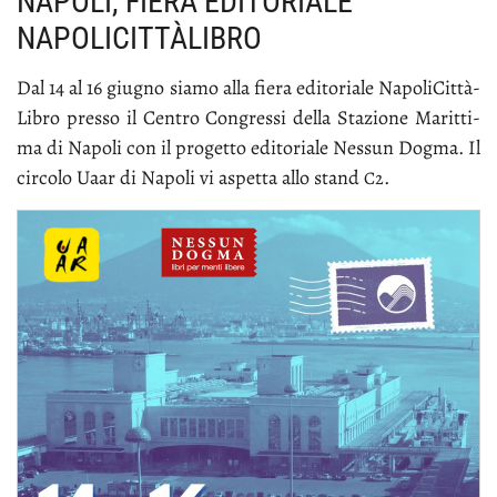
NAPOLI, FIERA EDITORIALE
NAPOLICITTÀLIBRO
Dal 14 al 16 giu­gno sia­mo al­la fie­ra edi­to­ria­le Na­po­li­Cit­tà­
Li­bro pres­so il Cen­tro Con­gres­si del­la Sta­zio­ne Ma­rit­ti­
ma di Na­po­li con il pro­get­to edi­to­ria­le Nes­sun Dog­ma. Il
cir­co­lo Uaar di Na­po­li vi aspet­ta al­lo stand
.
C2