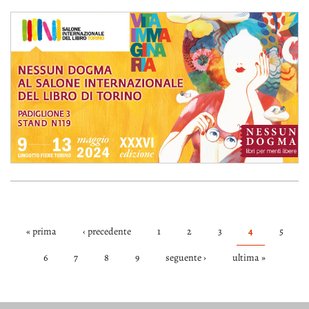
« prima
‹ precedente
1
2
3
4
5
PAGINE
6
7
8
9
seguente ›
ultima »