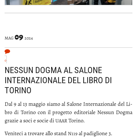
09
MAG
2024
0
NESSUN DOGMA AL SALONE
INTERNAZIONALE DEL LIBRO DI
TORINO
Dal 9 al 13 mag­gio sia­mo al Sa­lo­ne In­ter­na­zio­na­le del Li­
bro di To­ri­no con il pro­get­to edi­to­ria­le Nes­sun Dog­ma
gra­zie a so­ci e so­cie di
To­ri­no.
UAAR
Ve­ni­te­ci a tro­va­re al­lo stand
al pa­di­glio­ne 3.
N119