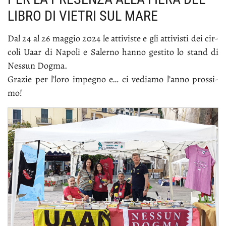
LIBRO DI VIETRI SUL MARE
Dal 24 al 26 mag­gio 2024 le at­ti­vi­ste e gli at­ti­vi­sti dei cir­
co­li Uaar di Na­po­li e Sa­ler­no han­no ge­sti­to lo stand di
Nes­sun Dog­ma.
Gra­zie per l’lo­ro im­pe­gno e… ci ve­dia­mo l’an­no pros­si­
mo!