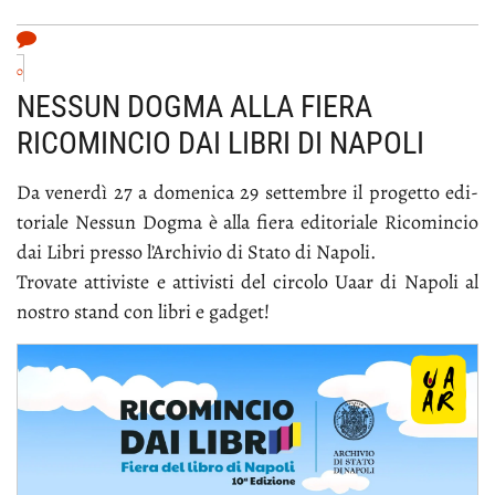
0
NESSUN DOGMA ALLA FIERA
RICOMINCIO DAI LIBRI DI NAPOLI
Da ve­ner­dì 27 a do­me­ni­ca 29 set­tem­bre il pro­get­to edi­
to­ria­le Nes­sun Dog­ma è al­la fie­ra edi­to­ria­le Ri­co­min­cio
dai Li­bri pres­so l’Ar­chi­vio di Sta­to di Na­po­li.
Tro­va­te at­ti­vi­ste e at­ti­vi­sti del cir­co­lo Uaar di Na­po­li al
no­stro stand con li­bri e gad­get!