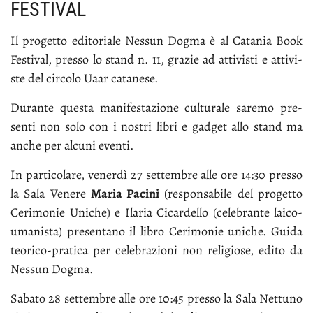
FESTIVAL
Il pro­get­to edi­to­ria­le Nes­sun Dog­ma è al Ca­ta­nia Book
Fe­sti­val, pres­so lo stand n. 11, gra­zie ad at­ti­vi­sti e at­ti­vi­
ste del cir­co­lo Uaar ca­ta­ne­se.
Du­ran­te que­sta ma­ni­fe­sta­zio­ne cul­tu­ra­le sa­re­mo pre­
sen­ti non so­lo con i no­stri li­bri e gad­get al­lo stand ma
an­che per al­cu­ni even­ti.
In par­ti­co­la­re, ve­ner­dì 27 set­tem­bre al­le ore 14:30 pres­so
la Sa­la Ve­ne­re
Ma­ria Pa­ci­ni
(re­spon­sa­bi­le del pro­get­to
Ce­ri­mo­nie Uni­che) e Ila­ria Ci­car­del­lo (ce­le­bran­te lai­co-
uma­ni­sta) pre­sen­ta­no il li­bro Ce­ri­mo­nie uni­che. Gui­da
teo­ri­co-pra­ti­ca per ce­le­bra­zio­ni non re­li­gio­se, edi­to da
Nes­sun Dog­ma.
Sa­ba­to 28 set­tem­bre al­le ore 10:45 pres­so la Sa­la Net­tu­no