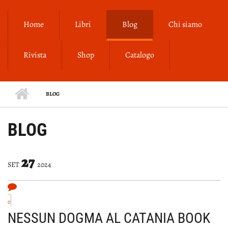
Salta al contenuto principale
Home
Libri
Blog
Chi siamo
Rivista
Shop
Catalogo
BLOG
BLOG
27
SET
2024
0
NESSUN DOGMA AL CATANIA BOOK