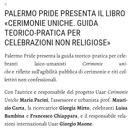
0
PALERMO PRIDE PRESENTA IL LIBRO
«CERIMONIE UNICHE. GUIDA
TEORICO-PRATICA PER
CELEBRAZIONI NON RELIGIOSE»
Pa­ler­mo Pri­de pre­sen­ta la gui­da teo­ri­co-pra­ti­ca per ce­le­
bran­ti lai­co-uma­ni­sti
Ce­ri­mo­nie uni­
che
e ri­flet­te sul­l’a­gi­bi­li­tà pub­bli­ca di ce­ri­mo­nie e ri­ti col­
let­ti­vi non con­fes­sio­na­li.
Con l’au­tri­ce e re­spon­sa­bi­le del pro­get­to Uaar
Ce­ri­mo­nie
Uni­che
Ma­ria Pa­ci­ni
, l’as­ses­so­re e ur­ba­ni­sta prof.
Mau­ri­
zio Car­ta
, la ri­cer­ca­tri­ce
Gior­gia Mir­to
, ce­le­bran­ti
Lui­sa
Bam­bi­na
e
Fran­ce­sco Chiap­pa­ra
, e il re­spon­sa­bi­le re­la­
zio­ni in­ter­na­zio­na­li Uaar
Gior­gio Mao­ne
.