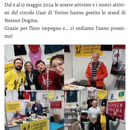
Dal 9 al 13 mag­gio 2024 le no­stre at­ti­vi­ste e i no­stri at­ti­vi­
sti del cir­co­lo Uaar di To­ri­no han­no ge­sti­to lo stand di
Nes­sun Dog­ma.
Gra­zie per l’lo­ro im­pe­gno e… ci ve­dia­mo l’an­no pros­si­
mo!