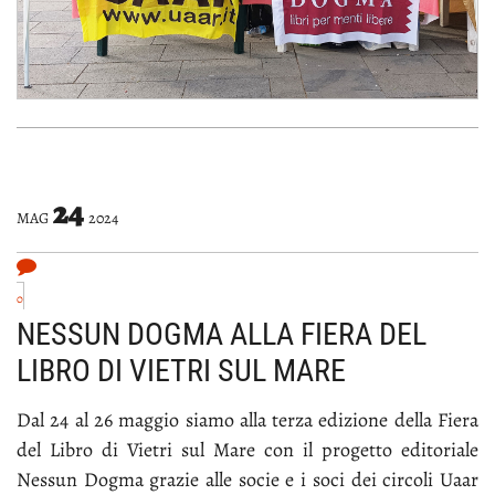
24
MAG
2024
0
NESSUN DOGMA ALLA FIERA DEL
LIBRO DI VIETRI SUL MARE
Dal 24 al 26 mag­gio sia­mo al­la ter­za edi­zio­ne del­la Fie­ra
del Li­bro di Vie­tri sul Ma­re con il pro­get­to edi­to­ria­le
Nes­sun Dog­ma gra­zie al­le so­cie e i so­ci dei cir­co­li Uaar