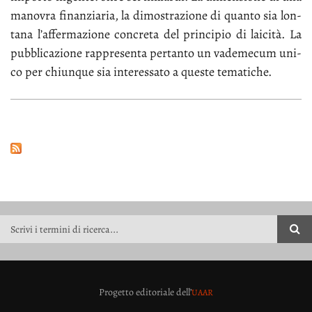
ma­no­vra fi­nan­zia­ria, la di­mo­stra­zio­ne di quan­to sia lon­
ta­na l’af­fer­ma­zio­ne con­cre­ta del prin­ci­pio di lai­ci­tà. La
pub­bli­ca­zio­ne rap­pre­sen­ta per­tan­to un va­de­me­cum uni­
co per chiun­que sia in­te­res­sa­to a que­ste te­ma­ti­che.
FORM DI RICERCA
Progetto editoriale dell’
UAAR