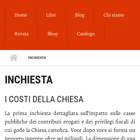
Salta al contenuto principale
Home
Libri
Blog
Chi siamo
Rivista
Shop
Catalogo
INCHIESTA
INCHIESTA
I COSTI DELLA CHIESA
La pri­ma in­chie­sta det­ta­glia­ta sul­l’im­pat­to sul­le cas­se
pub­bli­che dei con­tri­bu­ti ero­ga­ti e dei pri­vi­le­gi fi­sca­li di
cui go­de la Chie­sa cat­to­li­ca. Vo­ce do­po vo­ce si for­ma un
im­por­to in­gen­te: ol­tre sei mi­liar­di. La di­men­sio­ne di una