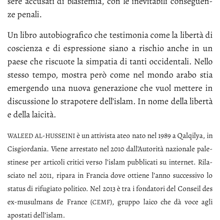
se­re ac­cu­sa­ti di bla­sfe­mia, con le ine­vi­ta­bi­li con­se­guen­
ze pe­na­li.
Un li­bro au­to­bio­gra­fi­co che te­sti­mo­nia co­me la li­ber­tà di
co­scien­za e di espres­sio­ne sia­no a ri­schio an­che in un
pae­se che ri­scuo­te la sim­pa­tia di tan­ti oc­ci­den­ta­li. Nel­lo
stes­so tem­po, mo­stra pe­rò co­me nel mon­do ara­bo stia
emer­gen­do una nuo­va ge­ne­ra­zio­ne che vuol met­te­re in
di­scus­sio­ne lo stra­po­te­re del­l’i­slam. In no­me del­la li­ber­tà
e del­la lai­ci­tà.
-
è un at­ti­vi­sta ateo na­to nel 1989 a Qal­qi­lya, in
WA­LEED
AL
HUS­SEI­NI
Ci­sgior­da­nia. Vie­ne ar­re­sta­to nel 2010 dal­l’Au­to­ri­tà na­zio­na­le pa­le­
sti­ne­se per ar­ti­co­li cri­ti­ci ver­so l’i­slam pub­bli­ca­ti su in­ter­net. Ri­la­
scia­to nel 2011, ri­pa­ra in Fran­cia do­ve ot­tie­ne l’an­no suc­ces­si­vo lo
sta­tus di ri­fu­gia­to po­li­ti­co. Nel 2013 è tra i fon­da­to­ri del Con­seil des
ex-mu­sul­mans de Fran­ce (
), grup­po lai­co che dà vo­ce agli
CEMF
apo­sta­ti del­l’i­slam.