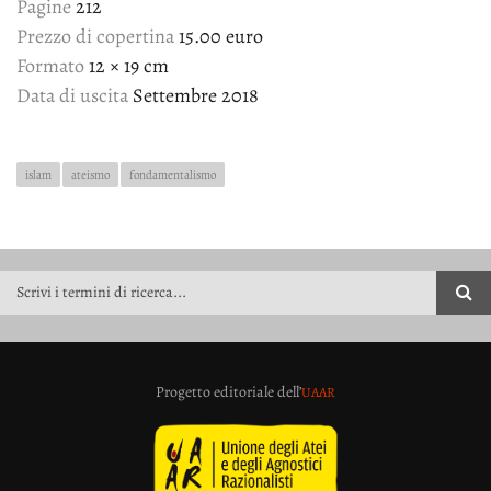
Pagine
212
Prezzo di copertina
15.00 euro
Formato
12 × 19 cm
Data di uscita
Settembre 2018
islam
ateismo
fondamentalismo
FORM DI RICERCA
Progetto editoriale dell’
UAAR