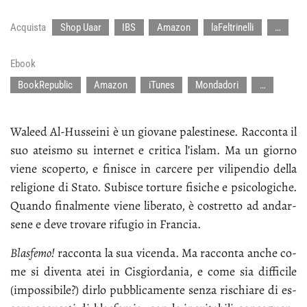
Acquista
Shop Uaar
IBS
Amazon
laFeltrinelli
…
Ebook
BookRepublic
Amazon
iTunes
Mondadori
…
Wa­leed Al-Hus­sei­ni è un gio­va­ne pa­le­sti­ne­se. Rac­con­ta il
suo atei­smo su in­ter­net e cri­ti­ca l’i­slam. Ma un gior­no
vie­ne sco­per­to, e fi­ni­sce in car­ce­re per vi­li­pen­dio del­la
re­li­gio­ne di Sta­to. Su­bi­sce tor­tu­re fi­si­che e psi­co­lo­gi­che.
Quan­do fi­nal­men­te vie­ne li­be­ra­to, è co­stret­to ad an­dar­
se­ne e de­ve tro­va­re ri­fu­gio in Fran­cia.
Bla­sfe­mo!
rac­con­ta la sua vi­cen­da. Ma rac­con­ta an­che co­
me si di­ven­ta atei in Ci­sgior­da­nia, e co­me sia dif­fi­ci­le
(im­pos­si­bi­le?) dir­lo pub­bli­ca­men­te sen­za ri­schia­re di es­