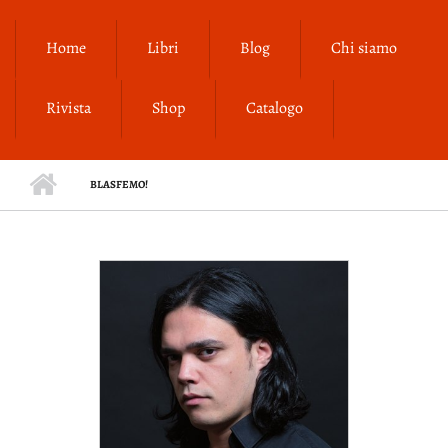
Salta al contenuto principale
Home
Libri
Blog
Chi siamo
Rivista
Shop
Catalogo
BLASFEMO!