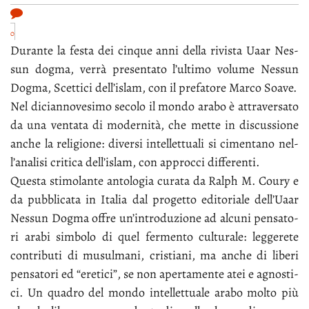
0
Du­ran­te la fe­sta dei cin­que an­ni del­la ri­vi­sta Uaar Nes­
sun dog­ma, ver­rà pre­sen­ta­to l’ul­ti­mo vo­lu­me Nes­sun
Dog­ma, Scet­ti­ci del­l’i­slam, con il pre­fa­to­re Mar­co Soa­ve.
Nel di­cian­no­ve­si­mo se­co­lo il mon­do ara­bo è at­tra­ver­sa­to
da una ven­ta­ta di mo­der­ni­tà, che met­te in di­scus­sio­ne
an­che la re­li­gio­ne: di­ver­si in­tel­let­tua­li si ci­men­ta­no nel­
l’a­na­li­si cri­ti­ca del­l’i­slam, con ap­proc­ci dif­fe­ren­ti.
Que­sta sti­mo­lan­te an­to­lo­gia cu­ra­ta da Ral­ph M. Cou­ry e
da pub­bli­ca­ta in Ita­lia dal pro­get­to edi­to­ria­le del­l’Uaar
Nes­sun Dog­ma of­fre un’in­tro­du­zio­ne ad al­cu­ni pen­sa­to­
ri ara­bi sim­bo­lo di quel fer­men­to cul­tu­ra­le: leg­ge­re­te
con­tri­bu­ti di mu­sul­ma­ni, cri­stia­ni, ma an­che di li­be­ri
pen­sa­to­ri ed “ere­ti­ci”, se non aper­ta­men­te atei e agno­sti­
ci. Un qua­dro del mon­do in­tel­let­tua­le ara­bo mol­to più