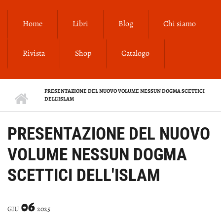
Salta al contenuto principale
Home
Libri
Blog
Chi siamo
Rivista
Shop
Catalogo
PRESENTAZIONE DEL NUOVO VOLUME NESSUN DOGMA SCETTICI
DELL'ISLAM
PRESENTAZIONE DEL NUOVO
VOLUME NESSUN DOGMA
SCETTICI DELL'ISLAM
06
GIU
2025