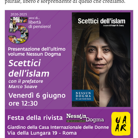
plu­ra­le, li­be­ro e sor­pren­den­te di quel­lo che cre­dia­mo.